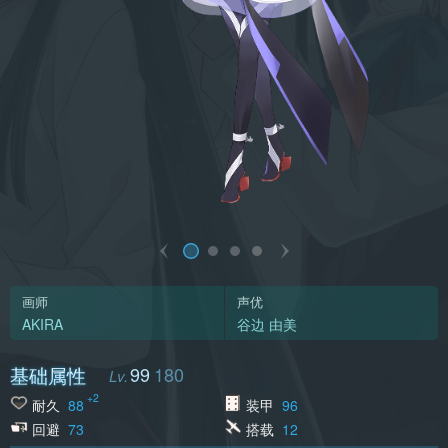
画师
声优
AKIRA
谷边 由美
基础属性
99
180
+2
耐久
88
装甲
96
回避
73
搭载
12