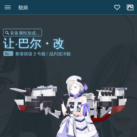
舰娘
装备属性加成...
让·巴尔・改
黎塞留级
2
号舰 / 战列巡洋舰
No.-