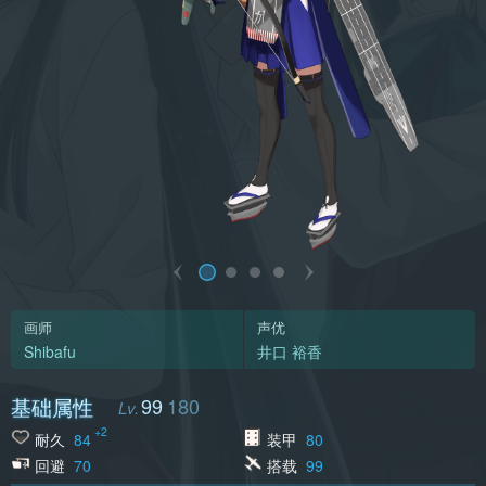
画师
声优
Shibafu
井口 裕香
基础属性
99
180
+2
耐久
84
装甲
80
回避
70
搭载
99