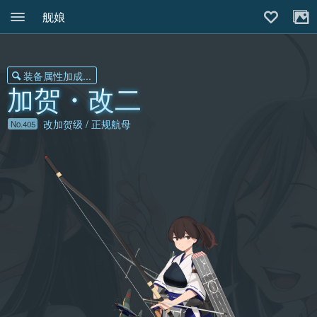
舰娘
装备属性加成...
加贺・改二
改加贺级 / 正规航母
No.405