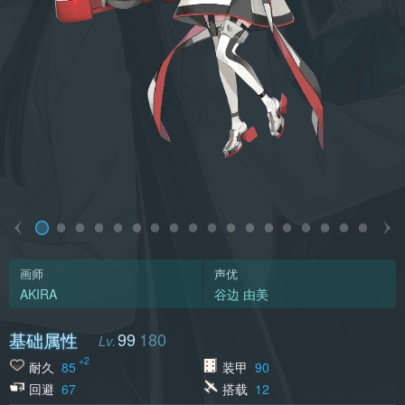
画师
声优
AKIRA
谷边 由美
基础属性
99
180
+2
耐久
85
装甲
90
回避
67
搭载
12