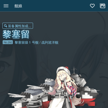
舰娘
装备属性加成...
黎塞留
黎塞留级
1
号舰 / 战列巡洋舰
No.292