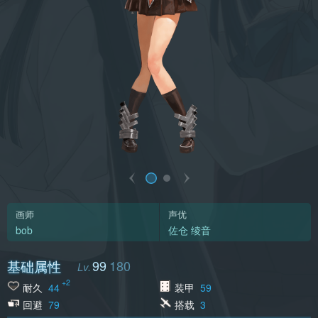
画师
声优
bob
佐仓 绫音
基础属性
99
180
+2
耐久
44
装甲
59
回避
79
搭载
3