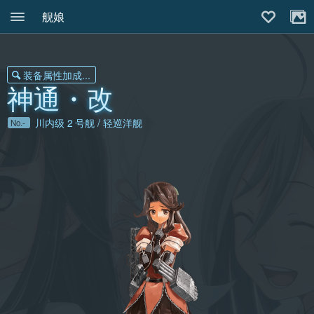
舰娘
装备属性加成...
神通・改
川内级
2
号舰 / 轻巡洋舰
No.-