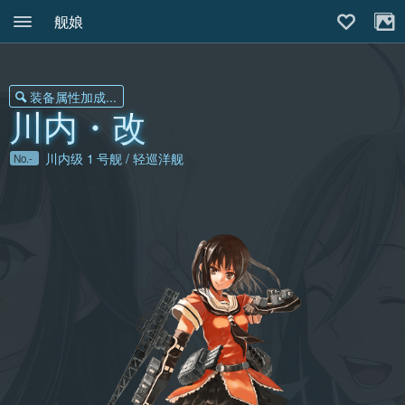
舰娘
装备属性加成...
川内・改
川内级
1
号舰 / 轻巡洋舰
No.-