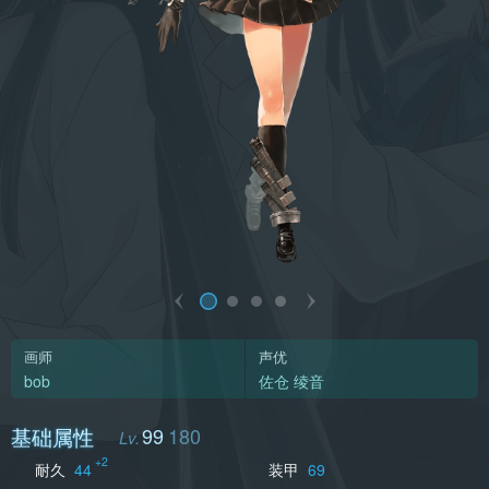
画师
声优
bob
佐仓 绫音
基础属性
99
180
+2
耐久
44
装甲
69