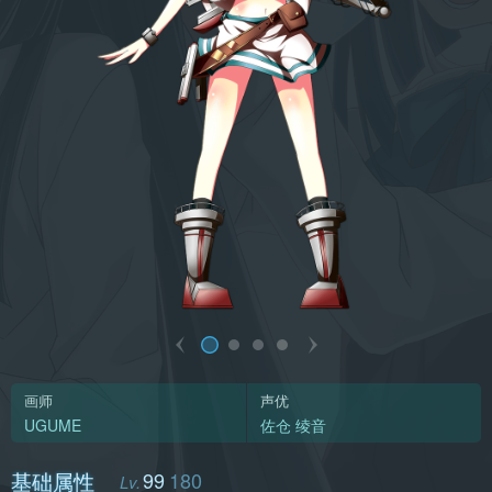
画师
声优
UGUME
佐仓 绫音
基础属性
99
180