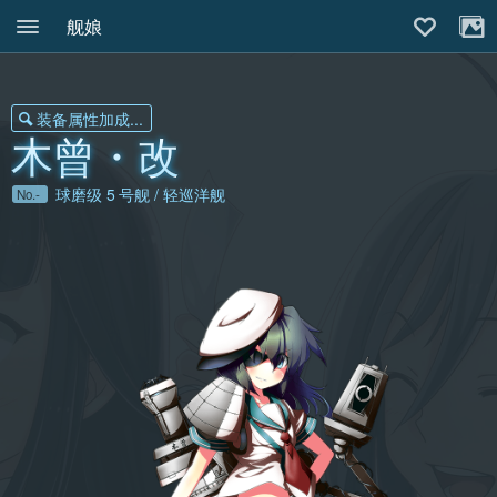
舰娘
装备属性加成...
木曾・改
球磨级
5
号舰 / 轻巡洋舰
No.-