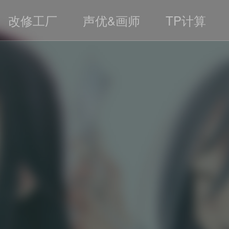
改修工厂
声优&画师
TP计算