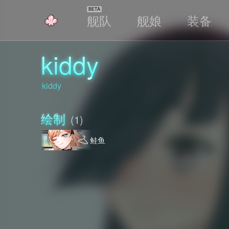
舰队
舰娘
装备
声优&画师
kiddy
kiddy
绘制
(1)
鲑鱼